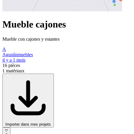
Mueble cajones
Mueble con cajones y estantes
A
Agustínmuebles
il y a 1 mois
16
pièces
1
matériaux
Importer dans mes projets