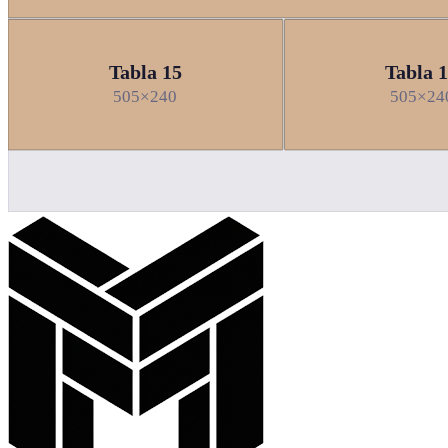
Tabla 15
Tabla 
505×240
505×24