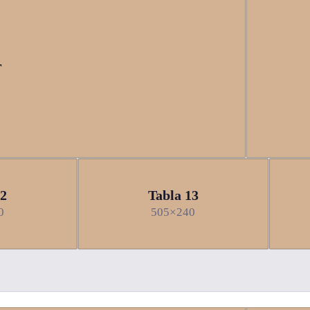
r
12
Tabla 13
0
505×240