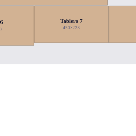
Tablero 7
16
450×223
0