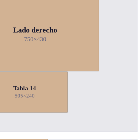
Lado derecho
750×430
Tabla 14
505×240