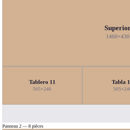
Superio
1460×430
Tablero 11
Tabla 
505×240
505×24
Panneau 2 — 8 pièces