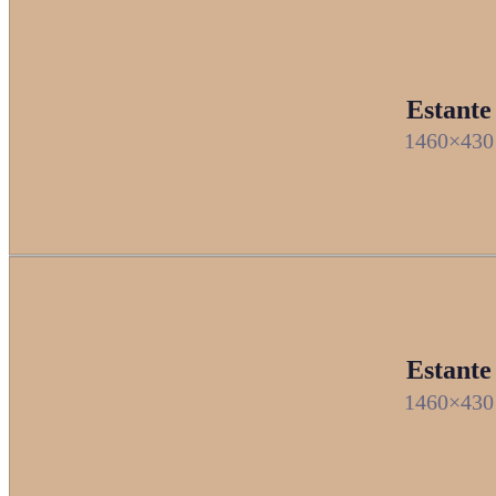
Estante
1460×430
Estante
1460×430