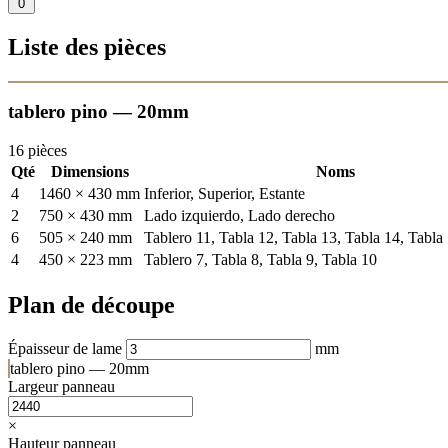
0
Liste des pièces
tablero pino — 20mm
16 pièces
Qté
Dimensions
Noms
4
1460 × 430 mm
Inferior, Superior, Estante
2
750 × 430 mm
Lado izquierdo, Lado derecho
6
505 × 240 mm
Tablero 11, Tabla 12, Tabla 13, Tabla 14, Tabla
4
450 × 223 mm
Tablero 7, Tabla 8, Tabla 9, Tabla 10
Plan de découpe
Épaisseur de lame
mm
tablero pino — 20mm
Largeur panneau
×
Hauteur panneau