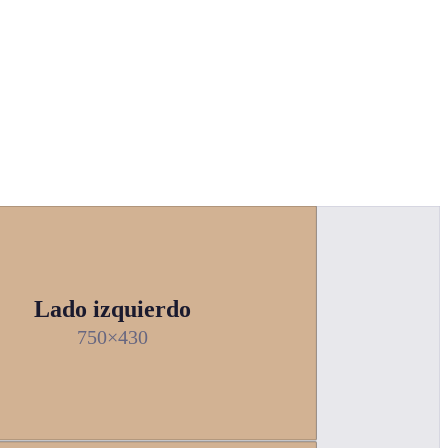
Lado izquierdo
750×430