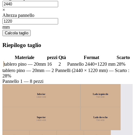
×
Altezza pannello
mm
Calcola taglio
Riepilogo taglio
Materiale
pezzi
Qtà
Format
Scarto
tablero pino — 20mm
16
2
Pannello 2440×1220 mm
28%
tablero pino — 20mm
— 2 Pannelli (2440 × 1220 mm) — Scarto :
28%
Pannello 1 — 8 pezzi
Inferior
Lado izquierdo
1460×430
750×430
Superior
Lado derecho
1460×430
750×430