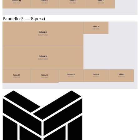
Tablero 11
Tabla 12
Tabla 13
Tabla 14
505×240
505×240
505×240
505×240
Pannello 2 — 8 pezzi
Tabla 10
450×223
Estante
1460×430
Estante
1460×430
Tablero 7
Tabla 8
Tabla 9
Tabla 15
Tabla 16
450×223
450×223
450×223
505×240
505×240