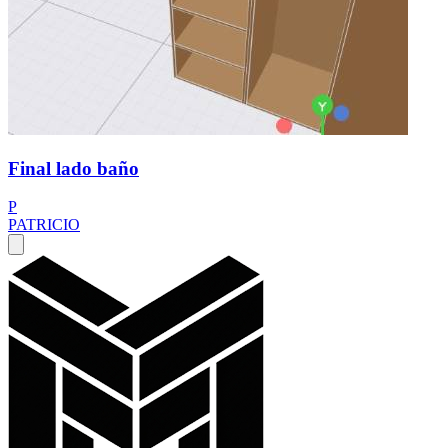
Final lado baño
P
PATRICIO