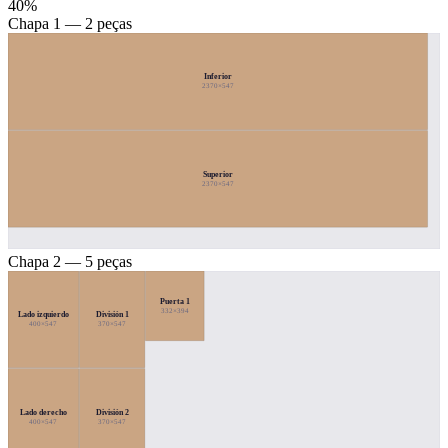
40%
Chapa 1 — 2 peças
Inferior
2370×547
Superior
2370×547
Chapa 2 — 5 peças
Puerta 1
332×394
Lado izquierdo
División 1
400×547
370×547
Lado derecho
División 2
400×547
370×547