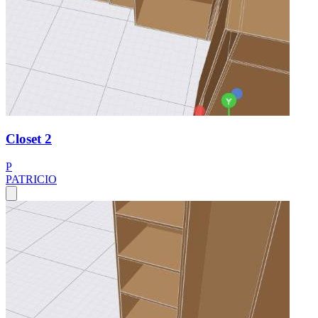
Closet 2
P
PATRICIO