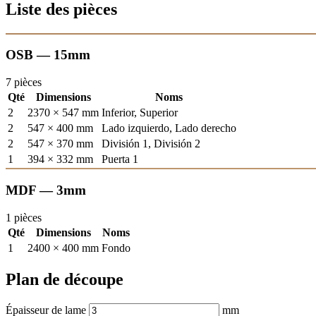
Liste des pièces
OSB — 15mm
7 pièces
Qté
Dimensions
Noms
2
2370 × 547 mm
Inferior, Superior
2
547 × 400 mm
Lado izquierdo, Lado derecho
2
547 × 370 mm
División 1, División 2
1
394 × 332 mm
Puerta 1
MDF — 3mm
1 pièces
Qté
Dimensions
Noms
1
2400 × 400 mm
Fondo
Plan de découpe
Épaisseur de lame
mm