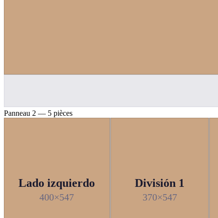
Panneau 2 — 5 pièces
Lado izquierdo
División 1
400×547
370×547