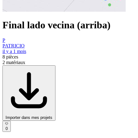
Final lado vecina (arriba)
P
PATRICIO
il y a 1 mois
8
pièces
2
matériaux
Importer dans mes projets
0