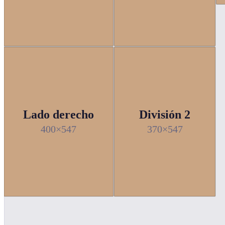
Lado derecho
División 2
400×547
370×547