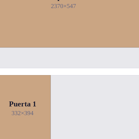
2370×547
Puerta 1
332×394