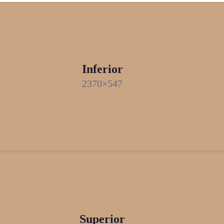
Inferior
2370×547
Superior