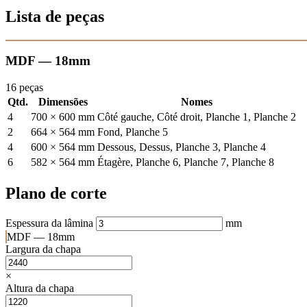
Lista de peças
MDF — 18mm
16 peças
Qtd.
Dimensões
Nomes
4
700 × 600 mm
Côté gauche, Côté droit, Planche 1, Planche 2
2
664 × 564 mm
Fond, Planche 5
4
600 × 564 mm
Dessous, Dessus, Planche 3, Planche 4
6
582 × 564 mm
Étagère, Planche 6, Planche 7, Planche 8
Plano de corte
Espessura da lâmina
mm
MDF — 18mm
Largura da chapa
×
Altura da chapa