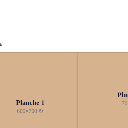
%
Pla
Planche 1
70
600×700 ↻