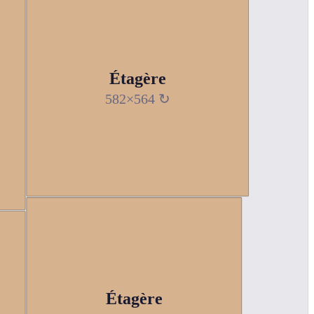
Étagère
582×564 ↻
Étagère