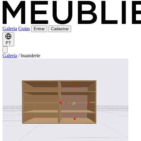
Galeria
Guias
Entrar
Cadastrar
PT
Galeria
/
buanderie