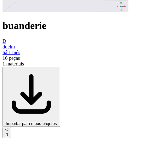
buanderie
D
ddelm
há 1 mês
16
peças
1
materiais
Importar para meus projetos
0