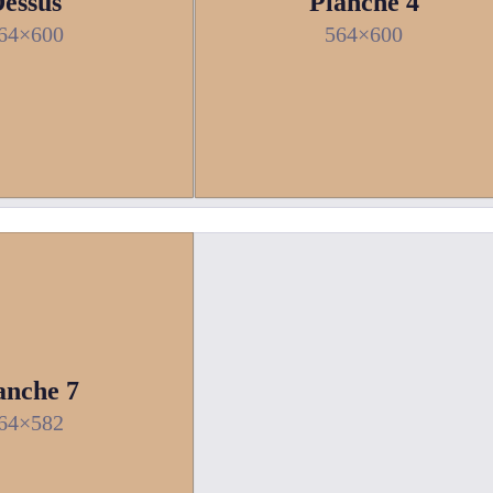
essus
Planche 4
64×600
564×600
anche 7
64×582