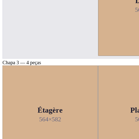
D
5
Chapa 3 — 4 peças
Étagère
Pl
564×582
5