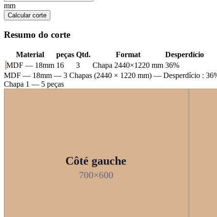
mm
Calcular corte
Resumo do corte
Material
peças
Qtd.
Format
Desperdício
MDF — 18mm
16
3
Chapa 2440×1220 mm
36%
MDF — 18mm
— 3 Chapas (2440 × 1220 mm) — Desperdício : 36
Chapa 1 — 5 peças
Côté gauche
700×600