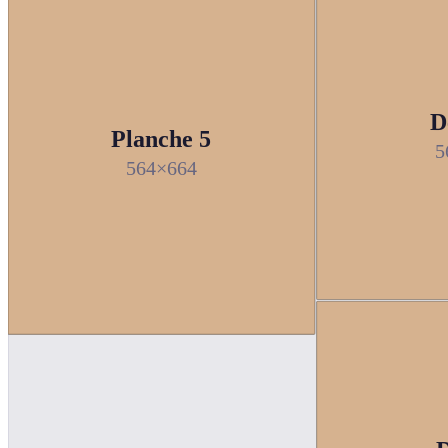
D
Planche 5
5
564×664