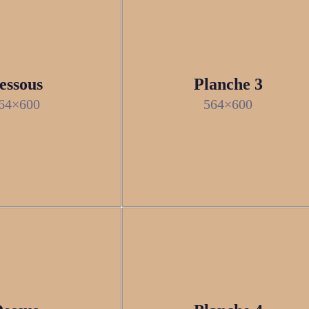
essous
Planche 3
64×600
564×600