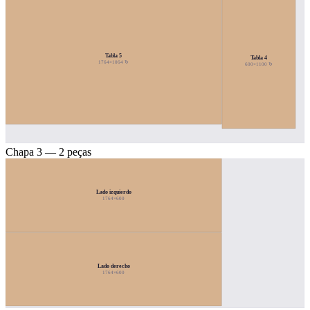
Tabla 5
Tabla 4
1764×1064 ↻
600×1100 ↻
Chapa 3 — 2 peças
Lado izquierdo
1764×600
Lado derecho
1764×600