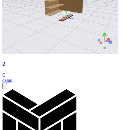
2
C
casas