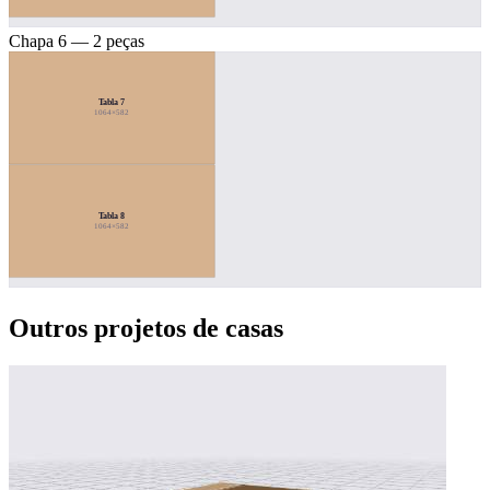
Chapa 6 — 2 peças
Tabla 7
1064×582
Tabla 8
1064×582
Outros projetos de casas