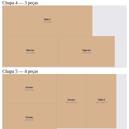
Chapa 4 — 3 peças
Tabla 2
1764×600
Inferior
Superior
1100×600
1100×600
Chapa 5 — 4 peças
Estante
1064×582
Estante
Tabla 6
582×1064 ↻
582×1064 ↻
Estante
1064×582