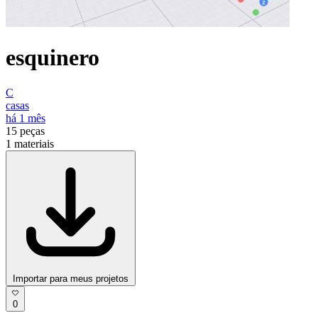
esquinero
C
casas
há 1 mês
15
peças
1
materiais
Importar para meus projetos
0