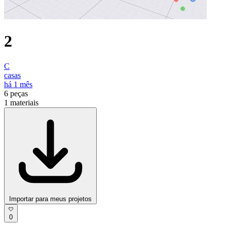
2
C
casas
há 1 mês
6
peças
1
materiais
Importar para meus projetos
0