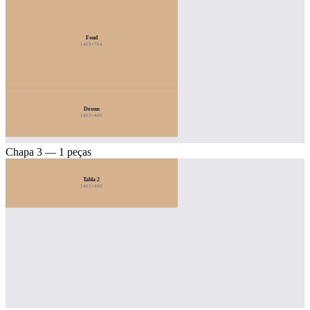
Fond
1403×764
Dessus
1403×400
Chapa 3 — 1 peças
Tabla 2
1403×400