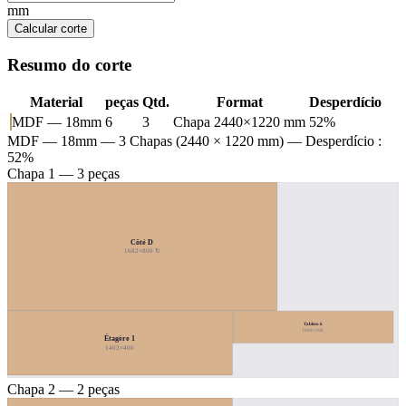
mm
Calcular corte
Resumo do corte
Material
peças
Qtd.
Format
Desperdício
MDF — 18mm
6
3
Chapa 2440×1220 mm
52%
MDF — 18mm
— 3 Chapas (2440 × 1220 mm) — Desperdício :
52%
Chapa 1 — 3 peças
Côté D
1682×800 ↻
Tablero 6
1000×200
Étagère 1
1403×400
Chapa 2 — 2 peças