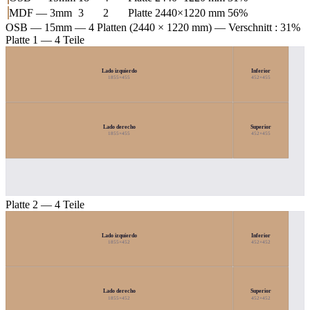
MDF — 3mm
3
2
Platte 2440×1220 mm
56%
OSB — 15mm
— 4 Platten (2440 × 1220 mm) — Verschnitt : 31%
Platte 1 — 4 Teile
Lado izquierdo
Inferior
1855×455
452×455
Lado derecho
Superior
1855×455
452×455
Platte 2 — 4 Teile
Lado izquierdo
Inferior
1855×452
452×452
Lado derecho
Superior
1855×452
452×452