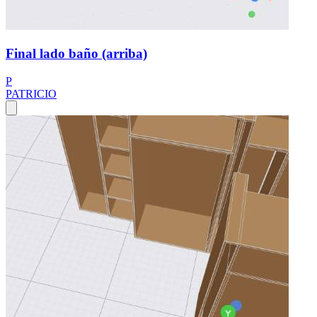
Final lado baño (arriba)
P
PATRICIO