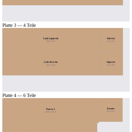
Platte 3 — 4 Teile
Lado izquierdo
Inferior
1855×452
452×452
Lado derecho
Superior
1855×452
452×452
Platte 4 — 6 Teile
Estante
Puerta 1
452×452
1849×476 ↻