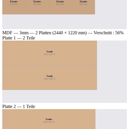
Estante
Estante
Estante
Estante
452×452
452×452
452×452
452×452
MDF — 3mm
— 2 Platten (2440 × 1220 mm) — Verschnitt : 56%
Platte 1 — 2 Teile
Fondo
1855×482 ↻
Fondo
1855×482 ↻
Platte 2 — 1 Teile
Fondo
1825×452 ↻