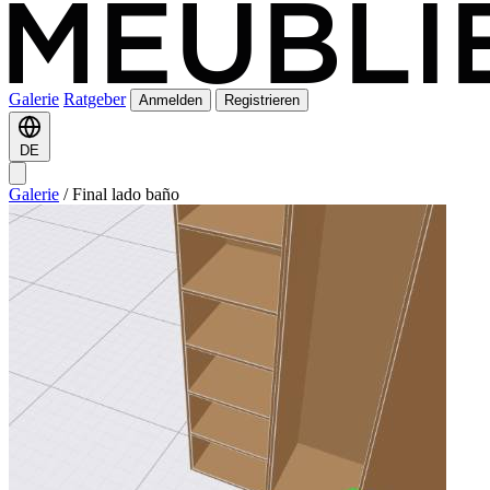
Galerie
Ratgeber
Anmelden
Registrieren
DE
Galerie
/
Final lado baño