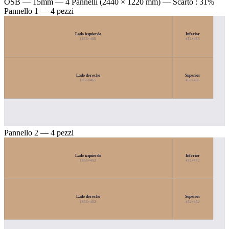
OSB — 15mm
— 4 Pannelli (2440 × 1220 mm) — Scarto : 31%
Pannello 1 — 4 pezzi
Lado izquierdo
Inferior
1855×455
452×455
Lado derecho
Superior
1855×455
452×455
Pannello 2 — 4 pezzi
Lado izquierdo
Inferior
1855×452
452×452
Lado derecho
Superior
1855×452
452×452