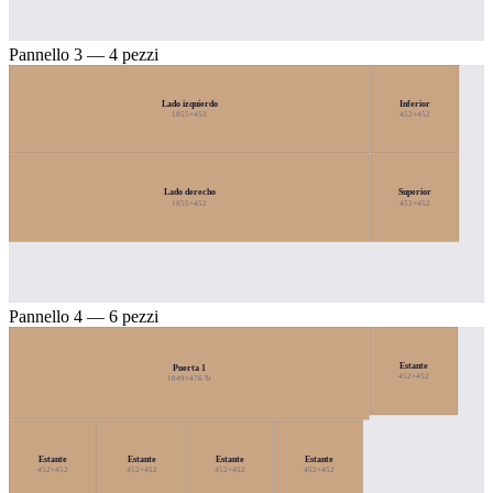
Pannello 3 — 4 pezzi
Lado izquierdo
Inferior
1855×452
452×452
Lado derecho
Superior
1855×452
452×452
Pannello 4 — 6 pezzi
Estante
Puerta 1
452×452
1849×476 ↻
Estante
Estante
Estante
Estante
452×452
452×452
452×452
452×452