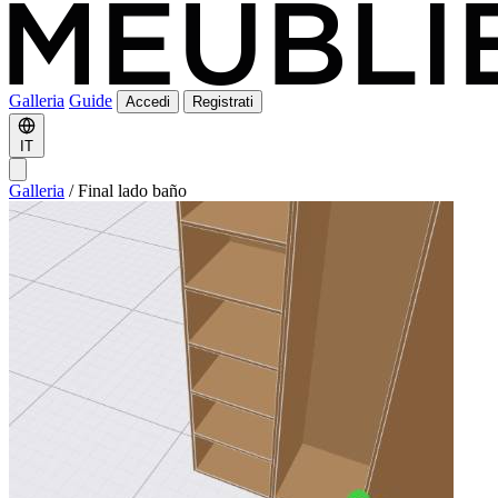
Galleria
Guide
Accedi
Registrati
IT
Galleria
/
Final lado baño