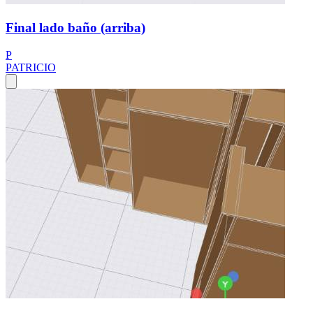
Final lado baño (arriba)
P
PATRICIO