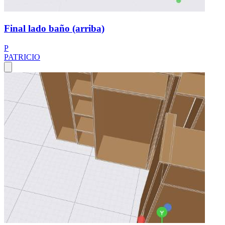
Final lado baño (arriba)
P
PATRICIO