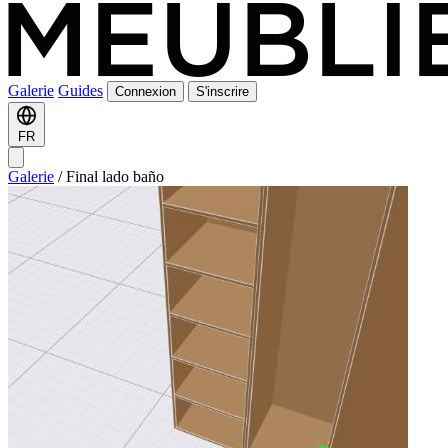
Galerie
Guides
Connexion
S'inscrire
FR
Galerie
/
Final lado baño