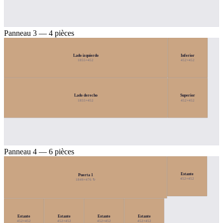
Panneau 3 — 4 pièces
Lado izquierdo
Inferior
1855×452
452×452
Lado derecho
Superior
1855×452
452×452
Panneau 4 — 6 pièces
Estante
Puerta 1
452×452
1849×476 ↻
Estante
Estante
Estante
Estante
452×452
452×452
452×452
452×452