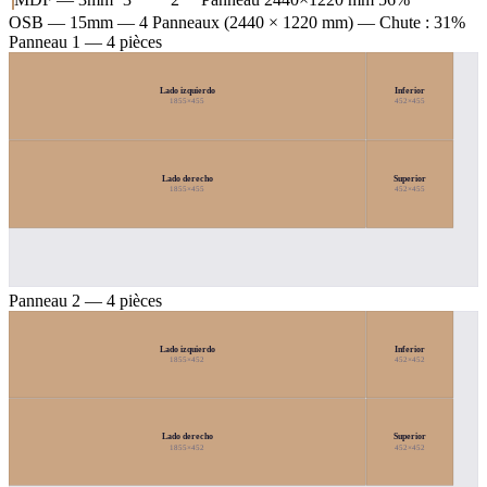
OSB — 15mm
— 4 Panneaux (2440 × 1220 mm) — Chute : 31%
Panneau 1 — 4 pièces
Lado izquierdo
Inferior
1855×455
452×455
Lado derecho
Superior
1855×455
452×455
Panneau 2 — 4 pièces
Lado izquierdo
Inferior
1855×452
452×452
Lado derecho
Superior
1855×452
452×452