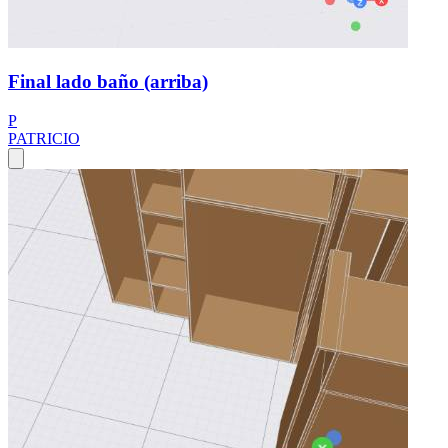
Final lado baño (arriba)
P
PATRICIO