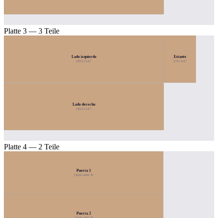
Platte 3 — 3 Teile
Lado izquierdo
Estante
1855×547
370×547
Lado derecho
1855×547
Platte 4 — 2 Teile
Puerta 1
1849×496 ↻
Puerta 2
1849×496 ↻