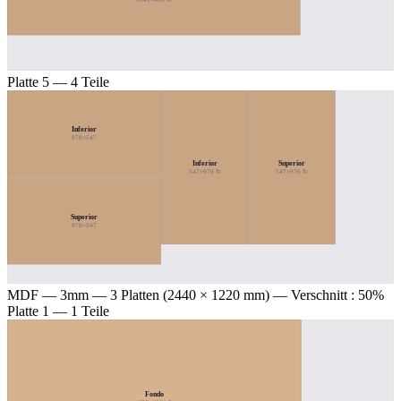
Platte 5 — 4 Teile
Inferior
970×547
Inferior
Superior
547×970 ↻
547×970 ↻
Superior
970×547
MDF — 3mm
— 3 Platten (2440 × 1220 mm) — Verschnitt : 50%
Platte 1 — 1 Teile
Fondo