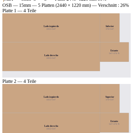
OSB — 15mm
— 5 Platten (2440 × 1220 mm) — Verschnitt : 26%
Platte 1 — 4 Teile
Lado izquierdo
Inferior
1855×547
370×547
Estante
547×370 ↻
Lado derecho
1855×547
Platte 2 — 4 Teile
Lado izquierdo
Superior
1855×547
370×547
Estante
547×370 ↻
Lado derecho
1855×547