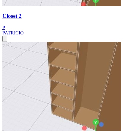
Closet 2
P
PATRICIO