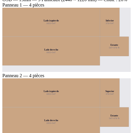
Panneau 1 — 4 pièces
Lado izquierdo
Inferior
1855×547
370×547
Estante
547×370 ↻
Lado derecho
1855×547
Panneau 2 — 4 pièces
Lado izquierdo
Superior
1855×547
370×547
Estante
547×370 ↻
Lado derecho
1855×547