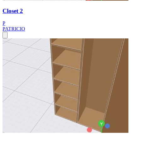
Closet 2
P
PATRICIO