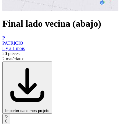
Final lado vecina (abajo)
P
PATRICIO
il y a 1 mois
20
pièces
2
matériaux
Importer dans mes projets
0