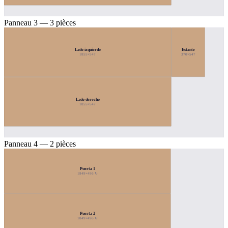
Panneau 3 — 3 pièces
Lado izquierdo
Estante
1855×547
370×547
Lado derecho
1855×547
Panneau 4 — 2 pièces
Puerta 1
1849×496 ↻
Puerta 2
1849×496 ↻