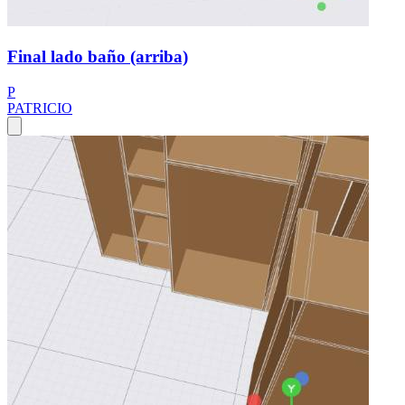
Final lado baño (arriba)
P
PATRICIO