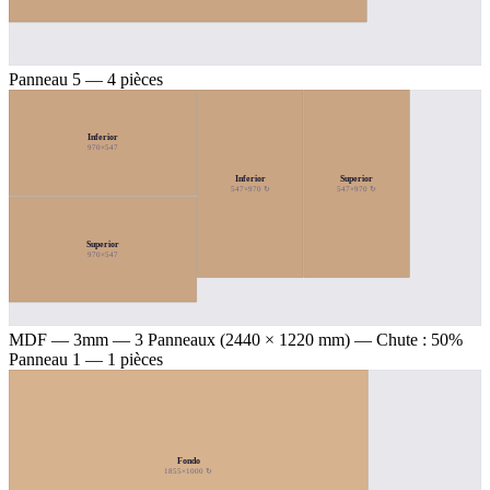
Panneau 5 — 4 pièces
Inferior
970×547
Inferior
Superior
547×970 ↻
547×970 ↻
Superior
970×547
MDF — 3mm
— 3 Panneaux (2440 × 1220 mm) — Chute : 50%
Panneau 1 — 1 pièces
Fondo
1855×1000 ↻