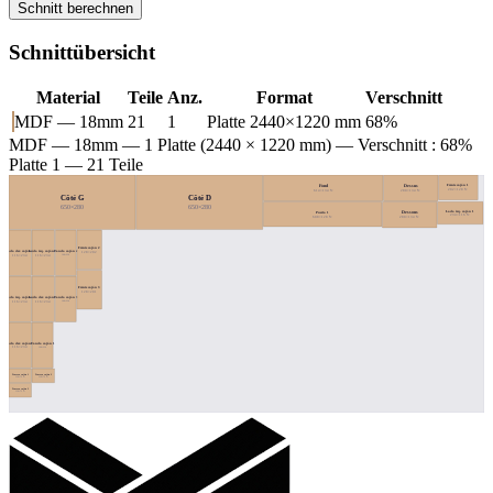
Schnitt berechnen
Schnittübersicht
Material
Teile
Anz.
Format
Verschnitt
MDF — 18mm
21
1
Platte 2440×1220 mm
68%
MDF — 18mm
— 1 Platte (2440 × 1220 mm) — Verschnitt : 68%
Platte 1 — 21 Teile
Frente cajón 1
Fond
Dessus
202×128 ↻
614×134 ↻
280×134 ↻
Côté G
Côté D
650×280
650×280
Lado izq. cajón 1
Puerta 1
Dessous
234×116 ↻
608×128 ↻
280×134 ↻
Frente cajón 2
Lado der. cajón 1
Lado izq. cajón 3
Fondo cajón 2
128×202
108×234
116×234
116×234
Frente cajón 3
128×201
Lado izq. cajón 2
Lado der. cajón 3
Fondo cajón 3
108×234
116×234
116×234
Lado der. cajón 2
Fondo cajón 1
108×234
116×234
Trasera cajón 1
Trasera cajón 2
116×72 ↻
116×72 ↻
Trasera cajón 3
116×72 ↻