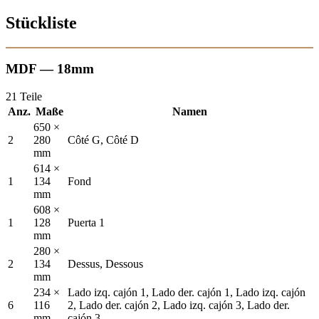
Stückliste
MDF — 18mm
21 Teile
Anz.
Maße
Namen
650 ×
2
280
Côté G, Côté D
mm
614 ×
1
134
Fond
mm
608 ×
1
128
Puerta 1
mm
280 ×
2
134
Dessus, Dessous
mm
234 ×
Lado izq. cajón 1, Lado der. cajón 1, Lado izq. cajón
6
116
2, Lado der. cajón 2, Lado izq. cajón 3, Lado der.
mm
cajón 3