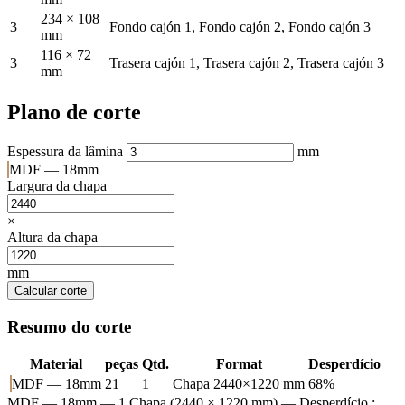
234 × 108
3
Fondo cajón 1, Fondo cajón 2, Fondo cajón 3
mm
116 × 72
3
Trasera cajón 1, Trasera cajón 2, Trasera cajón 3
mm
Plano de corte
Espessura da lâmina
mm
MDF — 18mm
Largura da chapa
×
Altura da chapa
mm
Calcular corte
Resumo do corte
Material
peças
Qtd.
Format
Desperdício
MDF — 18mm
21
1
Chapa 2440×1220 mm
68%
MDF — 18mm
— 1 Chapa (2440 × 1220 mm) — Desperdício :