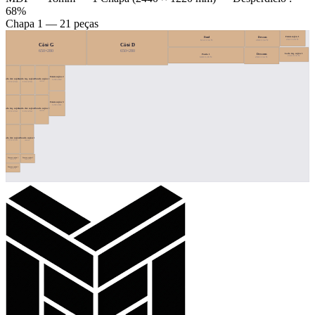
68%
Chapa 1 — 21 peças
Frente cajón 1
Fond
Dessus
202×128 ↻
614×134 ↻
280×134 ↻
Côté G
Côté D
650×280
650×280
Lado izq. cajón 1
Puerta 1
Dessous
234×116 ↻
608×128 ↻
280×134 ↻
Frente cajón 2
Lado der. cajón 1
Lado izq. cajón 3
Fondo cajón 2
128×202
108×234
116×234
116×234
Frente cajón 3
128×201
Lado izq. cajón 2
Lado der. cajón 3
Fondo cajón 3
108×234
116×234
116×234
Lado der. cajón 2
Fondo cajón 1
108×234
116×234
Trasera cajón 1
Trasera cajón 2
116×72 ↻
116×72 ↻
Trasera cajón 3
116×72 ↻