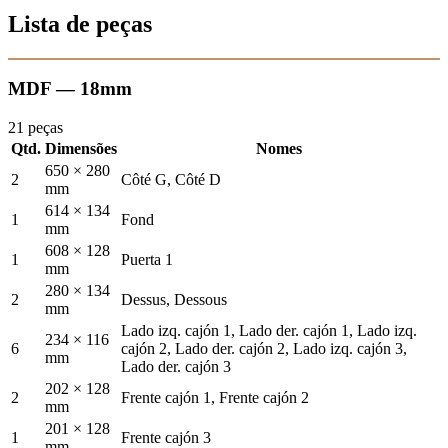
Lista de peças
MDF — 18mm
21 peças
Qtd.
Dimensões
Nomes
650 × 280
2
Côté G, Côté D
mm
614 × 134
1
Fond
mm
608 × 128
1
Puerta 1
mm
280 × 134
2
Dessus, Dessous
mm
Lado izq. cajón 1, Lado der. cajón 1, Lado izq.
234 × 116
6
cajón 2, Lado der. cajón 2, Lado izq. cajón 3,
mm
Lado der. cajón 3
202 × 128
2
Frente cajón 1, Frente cajón 2
mm
201 × 128
1
Frente cajón 3
mm