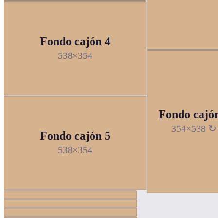
Fondo cajón 4
538×354
Fondo cajó
354×538 ↻
Fondo cajón 5
538×354