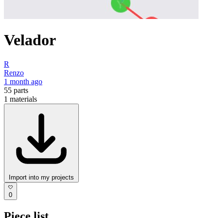
Velador
R
Renzo
1 month ago
55
parts
1
materials
Import into my projects
0
Piece list