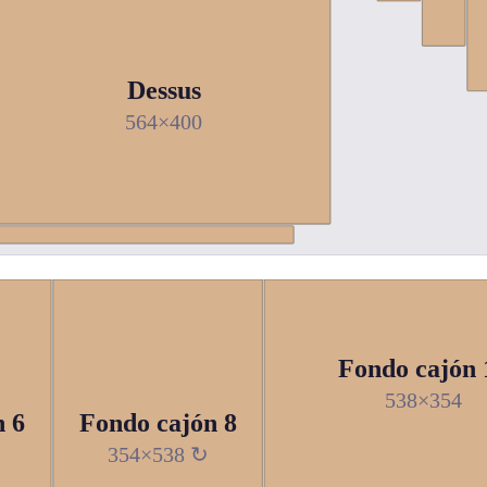
Dessus
564×400
Fondo cajón 
538×354
n 6
Fondo cajón 8
354×538 ↻