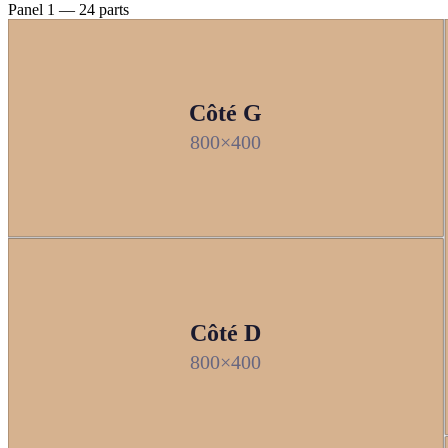
Panel 1 — 24 parts
Côté G
800×400
Côté D
800×400