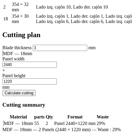
354 × 32
2
Lado izq. cajón 10, Lado der. cajón 10
mm
354 × 30
Lado izq. cajón 1, Lado der. cajón 1, Lado izq. cajó
18
mm
Lado izq. cajón 6, Lado der. cajón 6, Lado izq. cajó
Cutting plan
Blade thickness
mm
MDF — 18mm
Panel width
×
Panel height
mm
Calculate cutting
Cutting summary
Material
parts
Qty
Format
Waste
MDF — 18mm
55
2
Panel 2440×1220 mm
29%
MDF — 18mm
— 2 Panels (2440 × 1220 mm) — Waste : 29%