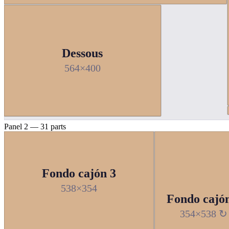
Dessous
564×400
Panel 2 — 31 parts
Fondo cajón 3
538×354
Fondo cajó
354×538 ↻