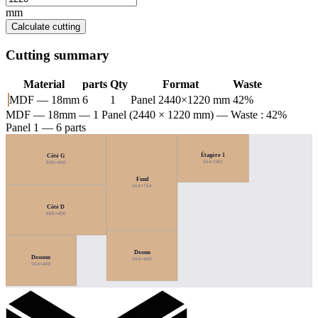
mm
Calculate cutting
Cutting summary
Material
parts
Qty
Format
Waste
MDF — 18mm
6
1
Panel 2440×1220 mm
42%
MDF — 18mm
— 1 Panel (2440 × 1220 mm) — Waste : 42%
Panel 1 — 6 parts
Étagère 1
Côté G
564×382
800×400
Fond
564×764
Côté D
800×400
Dessus
Dessous
564×400
564×400