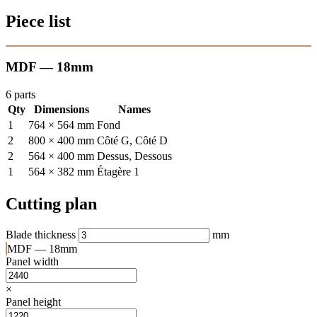
Piece list
MDF — 18mm
6 parts
Qty
Dimensions
Names
1
764 × 564 mm
Fond
2
800 × 400 mm
Côté G, Côté D
2
564 × 400 mm
Dessus, Dessous
1
564 × 382 mm
Étagère 1
Cutting plan
Blade thickness
mm
MDF — 18mm
Panel width
×
Panel height