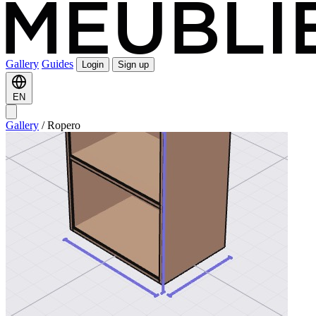
Gallery
Guides
Login
Sign up
EN
Gallery
/
Ropero