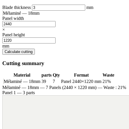
Blade thickness
mm
Mélaminé — 18mm
Panel width
×
Panel height
mm
Calculate cutting
Cutting summary
Material
parts
Qty
Format
Waste
Mélaminé — 18mm
39
7
Panel 2440×1220 mm
21%
Mélaminé — 18mm
— 7 Panels (2440 × 1220 mm) — Waste : 21%
Panel 1 — 3 parts