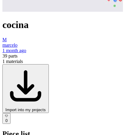
cocina
M
marcelo
1 month ago
39
parts
1
materials
Import into my projects
0
Piece list