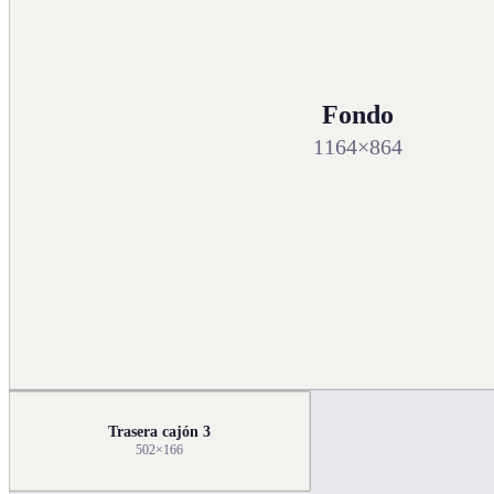
Fondo
1164×864
Trasera cajón 3
502×166