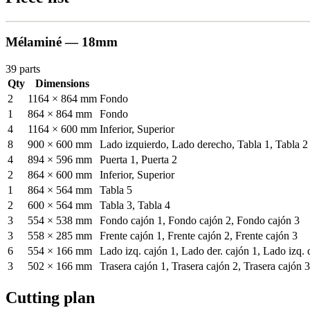
Mélaminé — 18mm
39 parts
Qty
Dimensions
2
1164 × 864 mm
Fondo
1
864 × 864 mm
Fondo
4
1164 × 600 mm
Inferior, Superior
8
900 × 600 mm
Lado izquierdo, Lado derecho, Tabla 1, Tabla 2
4
894 × 596 mm
Puerta 1, Puerta 2
2
864 × 600 mm
Inferior, Superior
1
864 × 564 mm
Tabla 5
2
600 × 564 mm
Tabla 3, Tabla 4
3
554 × 538 mm
Fondo cajón 1, Fondo cajón 2, Fondo cajón 3
3
558 × 285 mm
Frente cajón 1, Frente cajón 2, Frente cajón 3
6
554 × 166 mm
Lado izq. cajón 1, Lado der. cajón 1, Lado izq. 
3
502 × 166 mm
Trasera cajón 1, Trasera cajón 2, Trasera cajón 3
Cutting plan