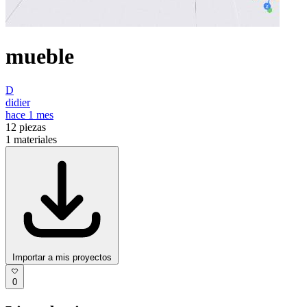
mueble
D
didier
hace 1 mes
12
piezas
1
materiales
Importar a mis proyectos
0