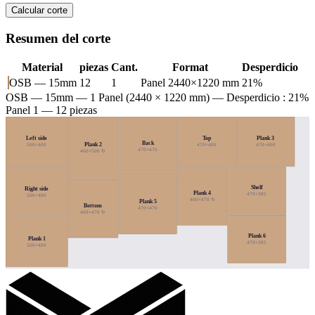
Calcular corte
Resumen del corte
Material
piezas
Cant.
Format
Desperdicio
OSB — 15mm
12
1
Panel 2440×1220 mm
21%
OSB — 15mm
— 1 Panel (2440 × 1220 mm) — Desperdicio : 21%
Panel 1 — 12 piezas
Left side
Top
Plank 3
Back
Plank 2
500×400
470×400
470×400
470×470
400×500 ↻
Shelf
Right side
Plank 4
470×385
500×400
400×470 ↻
Plank 5
Bottom
470×470
400×470 ↻
Plank 6
Plank 1
470×385
500×400