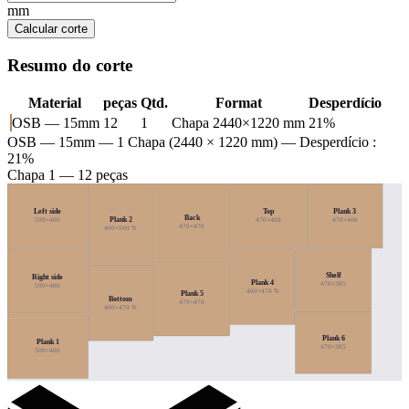
mm
Calcular corte
Resumo do corte
Material
peças
Qtd.
Format
Desperdício
OSB — 15mm
12
1
Chapa 2440×1220 mm
21%
OSB — 15mm
— 1 Chapa (2440 × 1220 mm) — Desperdício :
21%
Chapa 1 — 12 peças
Left side
Top
Plank 3
Back
Plank 2
500×400
470×400
470×400
470×470
400×500 ↻
Shelf
Right side
Plank 4
470×385
500×400
400×470 ↻
Plank 5
Bottom
470×470
400×470 ↻
Plank 6
Plank 1
470×385
500×400