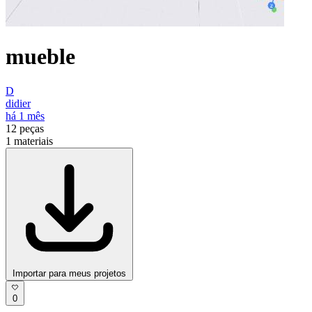
mueble
D
didier
há 1 mês
12
peças
1
materiais
Importar para meus projetos
0