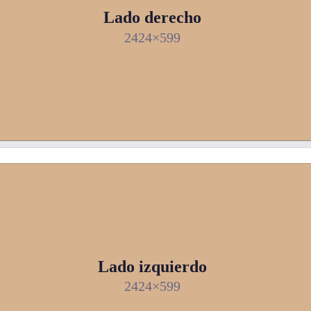
Lado derecho
2424×599
Lado izquierdo
2424×599