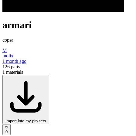
armari
copsa
M
molix
1 month ago
126
parts
1
materials
Import into my projects
0