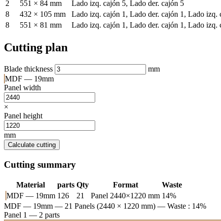
2
551 × 84 mm
Lado izq. cajón 5, Lado der. cajón 5
8
432 × 105 mm
Lado izq. cajón 1, Lado der. cajón 1, Lado izq. 
8
551 × 81 mm
Lado izq. cajón 1, Lado der. cajón 1, Lado izq. 
Cutting plan
Blade thickness
mm
MDF — 19mm
Panel width
×
Panel height
mm
Calculate cutting
Cutting summary
Material
parts
Qty
Format
Waste
MDF — 19mm
126
21
Panel 2440×1220 mm
14%
MDF — 19mm
— 21 Panels (2440 × 1220 mm) — Waste : 14%
Panel 1 — 2 parts