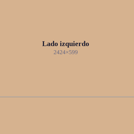
Lado izquierdo
2424×599