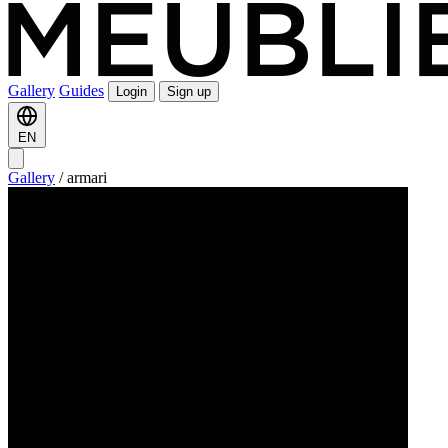
Gallery
Guides
Login
Sign up
EN
Gallery
/
armari