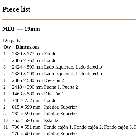
Piece list
MDF — 19mm
126 parts
Qty
Dimensions
1
2386 × 777 mm
Fondo
4
2386 × 762 mm
Fondo
8
2424 × 599 mm
Lado izquierdo, Lado derecho
2
2386 × 599 mm
Lado izquierdo, Lado derecho
1
2386 × 580 mm
División 2
2
2418 × 396 mm
Puerta 1, Puerta 2
1
1463 × 580 mm
División 1
1
748 × 732 mm
Fondo
2
815 × 599 mm
Inferior, Superior
8
762 × 599 mm
Inferior, Superior
17
762 × 580 mm
Estante
11
736 × 551 mm
Fondo cajón 1, Fondo cajón 2, Fondo cajón 3, 
2
770 × 480 mm
Inferior, Superior